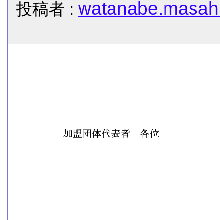
watanabe.masahi
投稿者 :