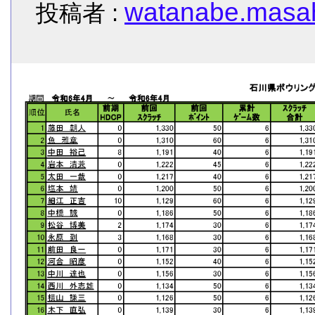
watanabe.masah
投稿者 :