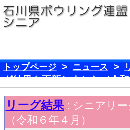
>
>
トップページ
ニュース
グ結果を更新しました（令和
リーグ結果
: シニアリ
（令和６年４月）