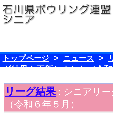
>
>
トップページ
ニュース
グ結果を更新しました（令和
リーグ結果
: シニアリ
（令和６年５月）