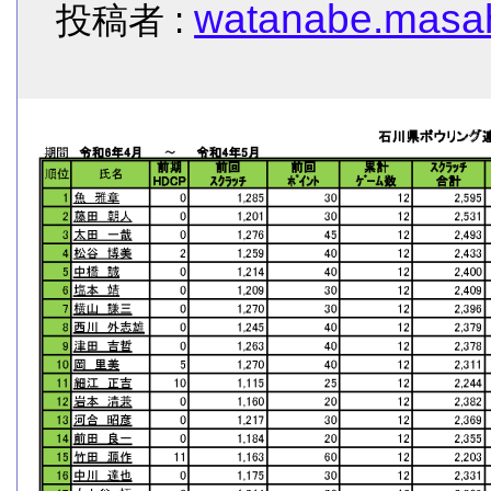
watanabe.masah
投稿者 :