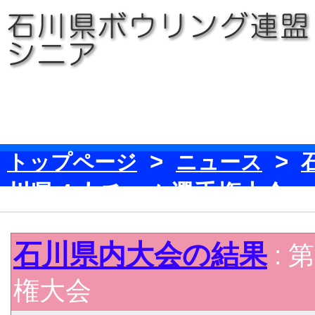
>
>
トップページ
ニュース
川県４人チーム選手権大会
石川県内大会の結果
:
権大会