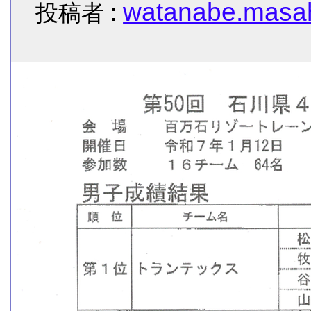
watanabe.masah
投稿者 :