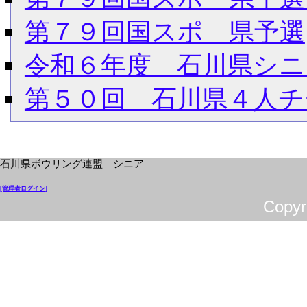
第７９回国スポ 県予選
令和６年度 石川県シニ
第５０回 石川県４人チ
石川県ボウリング連盟 シニア
[管理者ログイン]
Cop