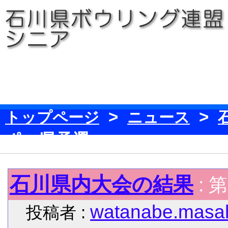
>
>
トップページ
ニュース
ポ 県予選
石川県内大会の結果
: 
watanabe.masah
投稿者 :