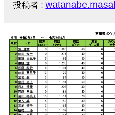
watanabe.masah
投稿者 :