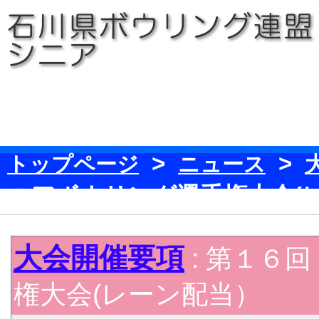
>
>
トップページ
ニュース
ニアボウリング選手権大会(
大会開催要項
: 第１６
権大会(レーン配当）