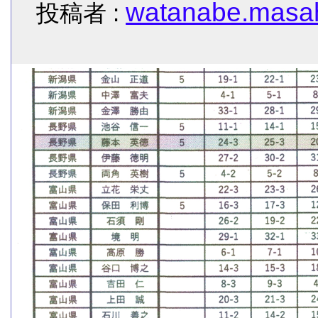
watanabe.masah
投稿者 :