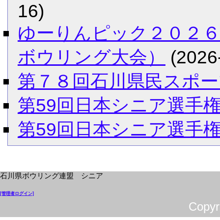
16)
ゆーりんピック２０２６
ボウリング大会）
(2026
第７８回石川県民スポー
第59回日本シニア選手
第59回日本シニア選手
石川県ボウリング連盟 シニア
[管理者ログイン]
Cop