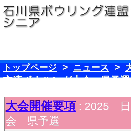
>
>
トップページ
ニュース
交流ボウルング大会 県予選
大会開催要項
: 202
会 県予選