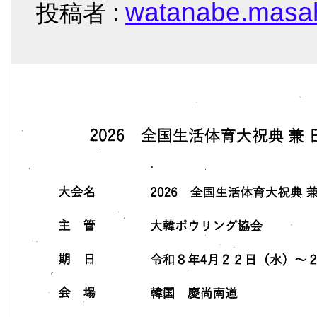
watanabe.masah
投稿者 :