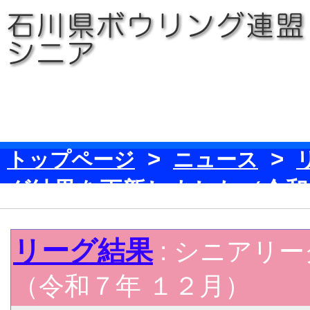
>
>
トップページ
ニュース
グ結果を更新しました（令和
リーグ結果
: シニアリ
（令和７年 １２月）