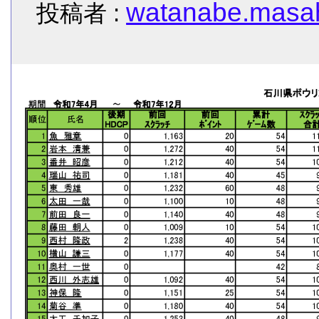
watanabe.masah
投稿者 :